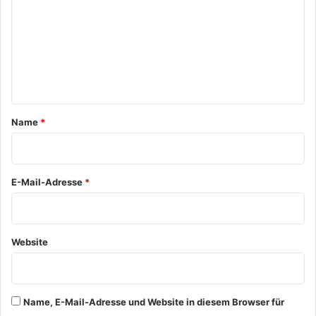
m
m
e
n
t
a
Name
*
r
*
E-Mail-Adresse
*
Website
Name, E-Mail-Adresse und Website in diesem Browser für