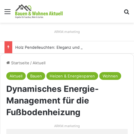
Menü
S
ARKM.marketing
Holz Pendelleuchten: Eleganz und Nachhaltigkeit für Ihr Zuhause
Startseite
/
Aktuell
Aktuell
Bauen
Heizen & Energiesparen
Wohnen
Dynamisches Energie-
Management für die
Fußbodenheizung
ARKM.marketing