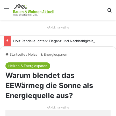
Menü
S
ARKM.marketing
Holz Pendelleuchten: Eleganz und Nachhaltigkeit für Ihr Zuhause
Startseite
/
Heizen & Energiesparen
Heizen & Energiesparen
Warum blendet das
EEWärmeg die Sonne als
Energiequelle aus?
ARKM.marketing