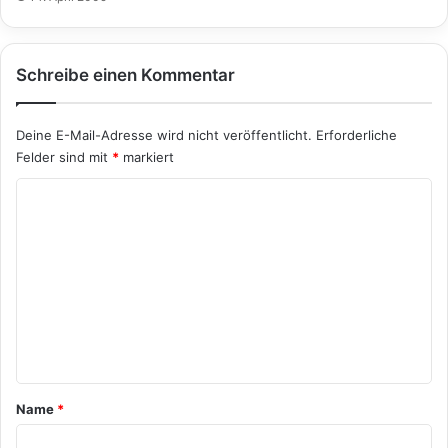
Schreibe einen Kommentar
Deine E-Mail-Adresse wird nicht veröffentlicht.
Erforderliche
Felder sind mit
*
markiert
K
o
m
m
e
n
t
a
Name
*
r