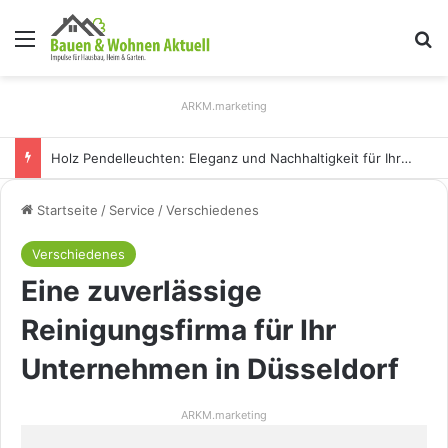
Menü
S
ARKM.marketing
Wespennest: Effektive Methoden zur sicheren Entfernung
Startseite
/
Service
/
Verschiedenes
Verschiedenes
Eine zuverlässige
Reinigungsfirma für Ihr
Unternehmen in Düsseldorf
ARKM.marketing