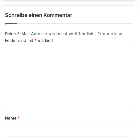
Schreibe einen Kommentar
Deine E-Mail-Adresse wird nicht veröffentlicht.
Erforderliche
Felder sind mit
*
markiert
K
o
m
m
e
n
t
a
Name
*
r
*