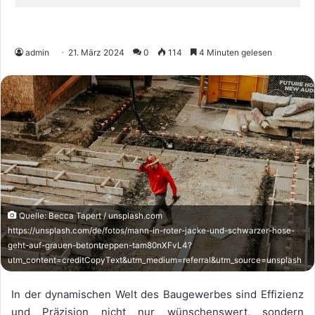
admin
21. März 2024
0
114
4 Minuten gelesen
Quelle: Becca Tapert / unsplash.com
https://unsplash.com/de/fotos/mann-in-roter-jacke-und-schwarzer-hose-
geht-auf-grauen-betontreppen-tam80nXFvL4?
utm_content=creditCopyText&utm_medium=referral&utm_source=unsplash
In der dynamischen Welt des Baugewerbes sind Effizienz
und Präzision nicht nur wünschenswert, sondern