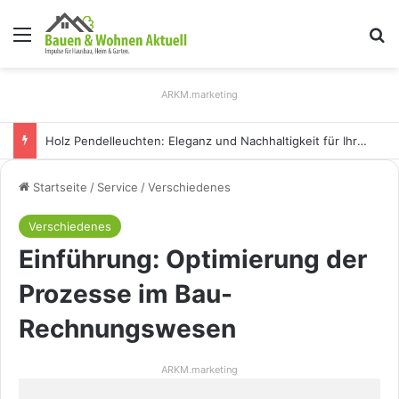
Menü
S
ARKM.marketing
Holz Pendelleuchten: Eleganz und Nachhaltigkeit für Ihr Zuhause
Startseite
/
Service
/
Verschiedenes
Verschiedenes
Einführung: Optimierung der
Prozesse im Bau-
Rechnungswesen
ARKM.marketing