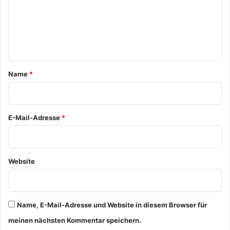
m
e
n
t
a
Name
*
r
*
E-Mail-Adresse
*
Website
Name, E-Mail-Adresse und Website in diesem Browser für
meinen nächsten Kommentar speichern.