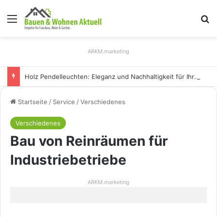
Menü
S
ARKM.marketing
Holz Pendelleuchten: Eleganz und Nachhaltigkeit für Ihr Zuhause
Startseite
/
Service
/
Verschiedenes
Verschiedenes
Bau von Reinräumen für
Industriebetriebe
ARKM.marketing