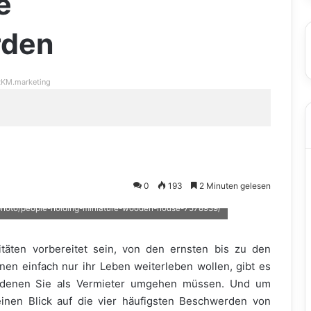
e
rden
KM.marketing
0
193
2 Minuten gelesen
/photo/people-holding-miniature-wooden-house-7578939/
itäten vorbereitet sein, von den ernsten bis zu den
nen einfach nur ihr Leben weiterleben wollen, gibt es
t denen Sie als Vermieter umgehen müssen. Und um
einen Blick auf die vier häufigsten Beschwerden von