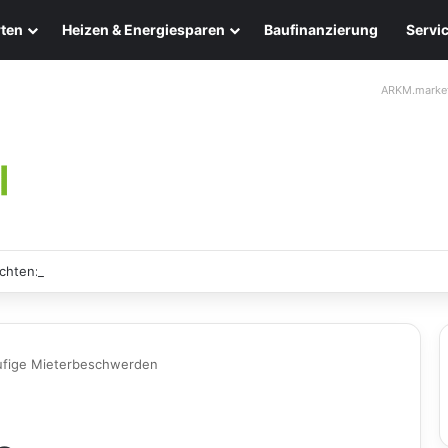
ten
Heizen & Energiesparen
Baufinanzierung
Servi
ARKM.marke
chten: Eleganz und Nachhaltigkeit für Ihr Zuhause
äufige Mieterbeschwerden