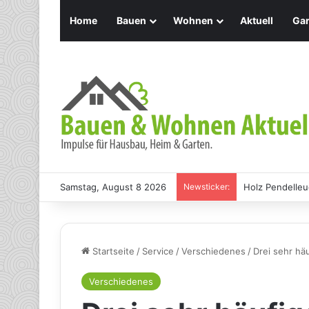
Home
Bauen
Wohnen
Aktuell
Gar
Samstag, August 8 2026
Newsticker:
Holz Pendelleu
Startseite
/
Service
/
Verschiedenes
/
Drei sehr h
Verschiedenes