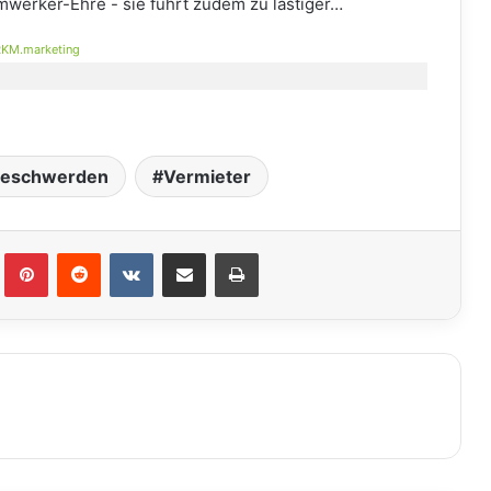
imwerker-Ehre - sie führt zudem zu lästiger…
KM.marketing
beschwerden
Vermieter
lr
Pinterest
Reddit
VKontakte
Teile per E-Mail
Drucken