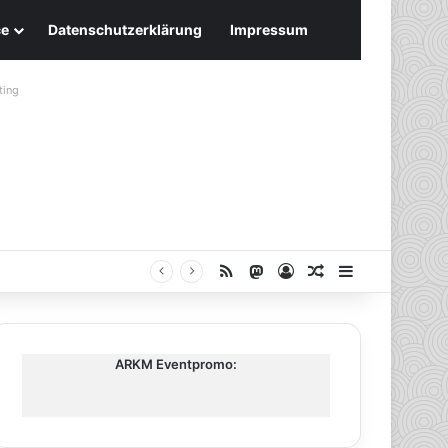
ce
Datenschutzerklärung
Impressum
ting
RSS
Mastodon
Anmelden
Zufälliger Artike
Sidebar
ARKM Eventpromo: