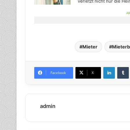
verletzt nicht nur die He
AR
Mieter
Mieter
LinkedIn
Tumb
Facebook
X
admin