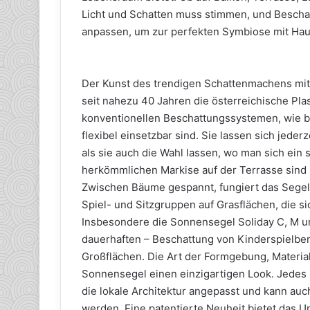
Licht und Schatten muss stimmen, und Bescha
anpassen, um zur perfekten Symbiose mit Hau
Der Kunst des trendigen Schattenmachens mit
seit nahezu 40 Jahren die österreichische P
konventionellen Beschattungssystemen, wie be
flexibel einsetzbar sind. Sie lassen sich je
als sie auch die Wahl lassen, wo man sich ein
herkömmlichen Markise auf der Terrasse sind S
Zwischen Bäume gespannt, fungiert das Segel a
Spiel- und Sitzgruppen auf Grasflächen, die s
Insbesondere die Sonnensegel Soliday C, M u
dauerhaften – Beschattung von Kinderspielbe
Großflächen. Die Art der Formgebung, Materi
Sonnensegel einen einzigartigen Look. Jedes
die lokale Architektur angepasst und kann auch
werden. Eine patentierte Neuheit bietet das