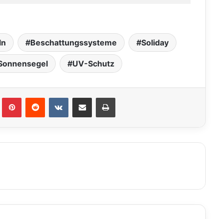
ln
Beschattungssysteme
Soliday
Sonnensegel
UV-Schutz
lr
Pinterest
Reddit
VKontakte
Teile per E-Mail
Drucken