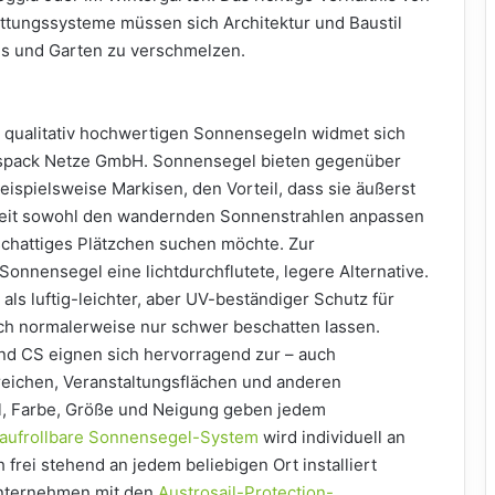
ttungssysteme müssen sich Architektur und Baustil
s und Garten zu verschmelzen.
 qualitativ hochwertigen Sonnensegeln widmet sich
laspack Netze GmbH. Sonnensegel bieten gegenüber
ispielsweise Markisen, den Vorteil, dass sie äußerst
derzeit sowohl den wandernden Sonnenstrahlen anpassen
 schattiges Plätzchen suchen möchte. Zur
onnensegel eine lichtdurchflutete, legere Alternative.
ls luftig-leichter, aber UV-beständiger Schutz für
ich normalerweise nur schwer beschatten lassen.
nd CS eignen sich hervorragend zur – auch
reichen, Veranstaltungsflächen und anderen
al, Farbe, Größe und Neigung geben jedem
aufrollbare Sonnensegel-System
wird individuell an
 frei stehend an jedem beliebigen Ort installiert
 Unternehmen mit den
Austrosail-Protection-