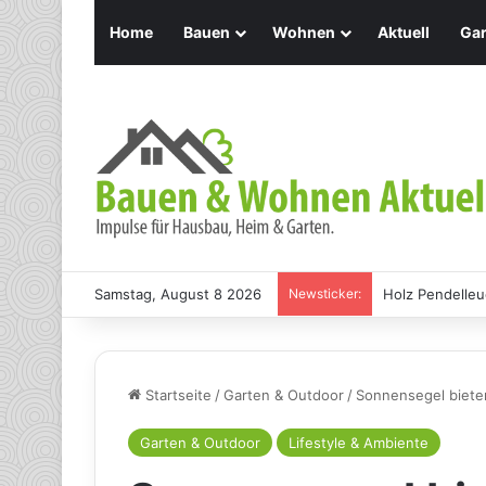
Home
Bauen
Wohnen
Aktuell
Gar
Samstag, August 8 2026
Newsticker:
Holz Pendelleu
Startseite
/
Garten & Outdoor
/
Sonnensegel bieten
Garten & Outdoor
Lifestyle & Ambiente