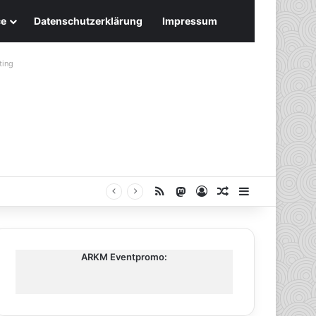
ce
Datenschutzerklärung
Impressum
ting
RSS
Mastodon
Anmelden
Zufälliger Artike
Sidebar
ARKM Eventpromo: