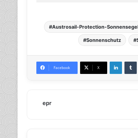
Austrosail-Protection-Sonnensege
Sonnenschutz
LinkedIn
Tumb
Facebook
X
epr