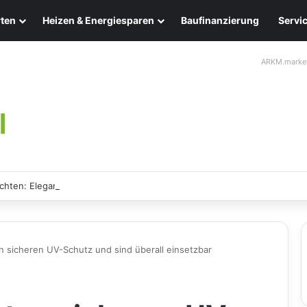
ten
Heizen & Energiesparen
Baufinanzierung
Servi
ARKM.marke
chten: Eleganz und Nachhaltigkeit für Ihr Zuhause
 sicheren UV-Schutz und sind überall einsetzbar