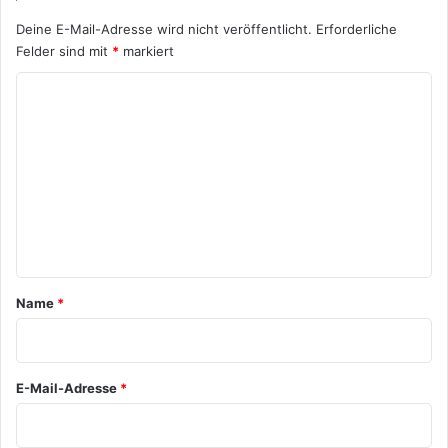
Deine E-Mail-Adresse wird nicht veröffentlicht.
Erforderliche
Felder sind mit
*
markiert
K
o
m
m
e
n
t
a
Name
*
r
*
E-Mail-Adresse
*