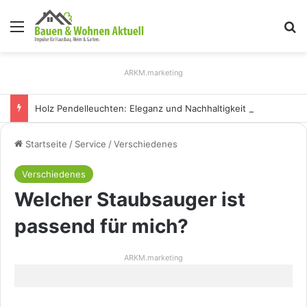
Menü
S
ARKM.marketing
Holz Pendelleuchten: Eleganz und Nachhaltigkeit für Ihr Zuhause
Startseite
/
Service
/
Verschiedenes
Verschiedenes
Welcher Staubsauger ist
passend für mich?
ARKM.marketing