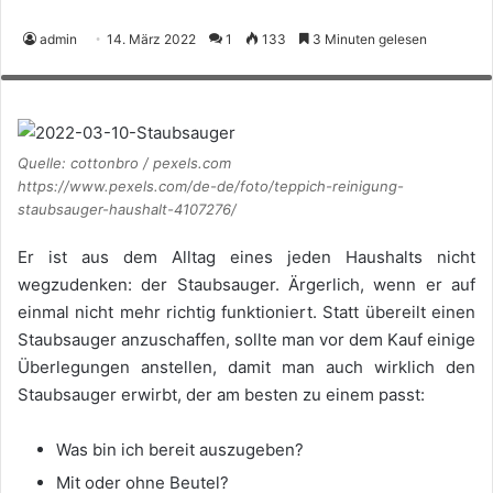
admin
14. März 2022
1
133
3 Minuten gelesen
Quelle: cottonbro / pexels.com https://www.pexels.com/de-
de/foto/teppich-reinigung-staubsauger-haushalt-4107276/
Quelle: cottonbro / pexels.com
https://www.pexels.com/de-de/foto/teppich-reinigung-
staubsauger-haushalt-4107276/
Er ist aus dem Alltag eines jeden Haushalts nicht
wegzudenken: der Staubsauger. Ärgerlich, wenn er auf
einmal nicht mehr richtig funktioniert. Statt übereilt einen
Staubsauger anzuschaffen, sollte man vor dem Kauf einige
Überlegungen anstellen, damit man auch wirklich den
Staubsauger erwirbt, der am besten zu einem passt:
Was bin ich bereit auszugeben?
Mit oder ohne Beutel?