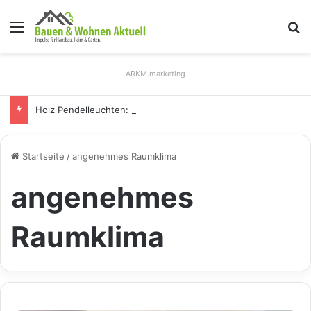
Menü
S
ARKM.marketing
Holz Pendelleuchten: Eleganz und Nachhaltigkeit für Ihr Zuhause
Startseite
/
angenehmes Raumklima
angenehmes
Raumklima