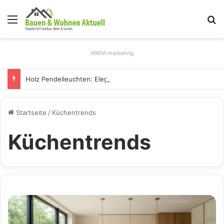
Menü
S
ARKM.marketing
Holz Pendelleuchten: Eleganz und Nachhaltigkeit für Ihr Zuhause
Startseite
/
Küchentrends
Küchentrends