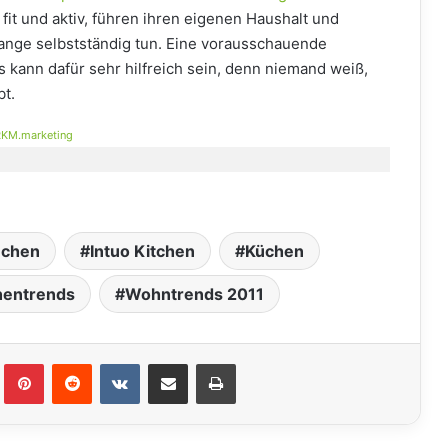
fit und aktiv, führen ihren eigenen Haushalt und
ange selbstständig tun. Eine vorausschauende
kann dafür sehr hilfreich sein, denn niemand weiß,
bt.
KM.marketing
chen
Intuo Kitchen
Küchen
hentrends
Wohntrends 2011
lr
Pinterest
Reddit
VKontakte
Teile per E-Mail
Drucken