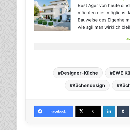
Best Ager von heute sind 
möchten dies möglichst l
Bauweise des Eigenheims 
wie agil man wirklich blei
AR
Designer-Küche
EWE Kü
Küchendesign
Küc
LinkedIn
Tumb
Facebook
X