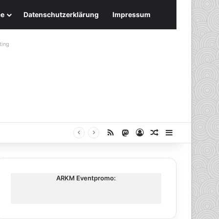
ce
Datenschutzerklärung
Impressum
ting
RSS
Mastodon
Anmelden
Zufälliger Artike
Sidebar
ARKM Eventpromo: