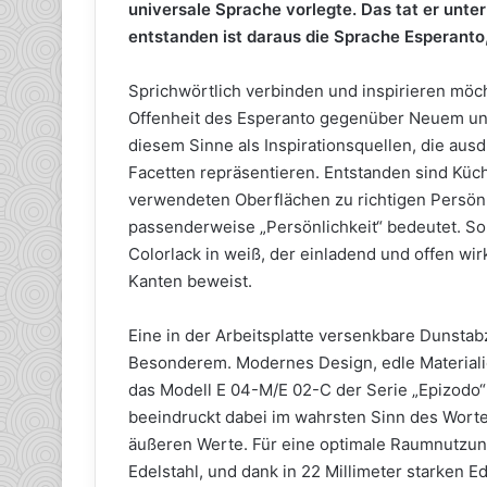
universale Sprache vorlegte. Das tat er unt
entstanden ist daraus die Sprache Esperanto,
Sprichwörtlich verbinden und inspirieren möch
Offenheit des Esperanto gegenüber Neuem und
diesem Sinne als Inspirationsquellen, die ausd
Facetten repräsentieren. Entstanden sind Küc
verwendeten Oberflächen zu richtigen Persönl
passenderweise „Persönlichkeit“ bedeutet. So
Colorlack in weiß, der einladend und offen wi
Kanten beweist.
Eine in der Arbeitsplatte versenkbare Dunst
Besonderem. Modernes Design, edle Materiali
das Modell E 04-M/E 02-C der Serie „Epizodo“ 
beeindruckt dabei im wahrsten Sinn des Wortes
äußeren Werte. Für eine optimale Raumnutzun
Edelstahl, und dank in 22 Millimeter starken E