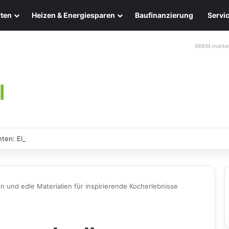
ten
Heizen & Energiesparen
Baufinanzierung
Servi
ARKM.marke
ten: Eleganz und Nachhaltigkeit für Ihr Zuhause
 und edle Materialien für inspirierende Kocherlebnisse