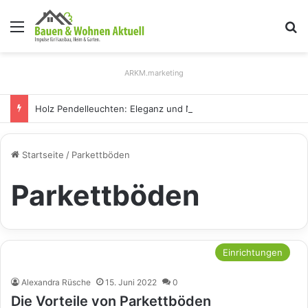
Menü
S
ARKM.marketing
Holz Pendelleuchten: Eleganz und Nachhaltigkeit für Ihr Zuhause
Startseite
/
Parkettböden
Parkettböden
Einrichtungen
Alexandra Rüsche
15. Juni 2022
0
Die Vorteile von Parkettböden