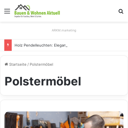
Menü
S
ARKM.marketing
Holz Pendelleuchten: Eleganz und Nachhaltigkeit für Ihr Zuhause
Startseite
/
Polstermöbel
Polstermöbel