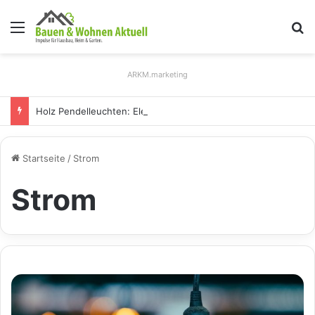
Menü
S
ARKM.marketing
Holz Pendelleuchten: Eleganz und Nachhaltigkeit für Ihr Zuhause
Startseite
/
Strom
Strom