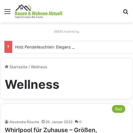
Menü
S
ARKM.marketing
Holz Pendelleuchten: Eleganz und Nachhaltigkeit für Ihr Zuhause
Startseite
/
Wellness
Wellness
Bad
Alexandra Rüsche
26. Januar 2022
0
Whirlpool für Zuhause – Größen,