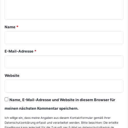
n
t
a
Name
*
r
*
E-Mail-Adresse
*
Website
Name, E-Mail-Adresse und Website in diesem Browser für
meinen nächsten Kommentar speichern.
Ich willige ein, dass meine Angaben aus diesem Kontaktformular gemäß Ihrer
Datenschutzerklärung
erfasst und verarbeitet werden. Bitte beachten: Die erteilte
Einwilligung kann jederzeit für die Zukunft per E-Mail an datenschutz@arkm.de