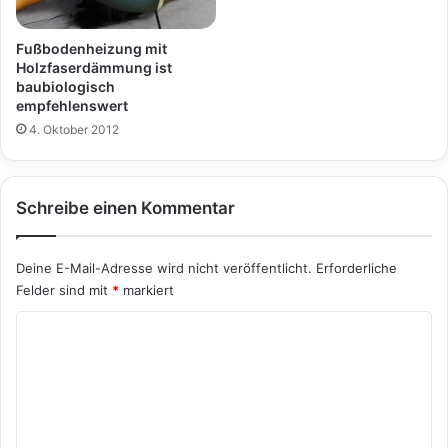
Fußbodenheizung mit
Holzfaserdämmung ist
baubiologisch
empfehlenswert
4. Oktober 2012
Schreibe einen Kommentar
Deine E-Mail-Adresse wird nicht veröffentlicht.
Erforderliche
Felder sind mit
*
markiert
K
o
m
m
e