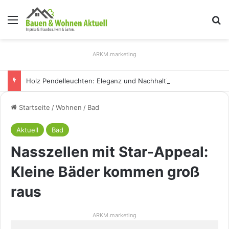
Menü
S
ARKM.marketing
Holz Pendelleuchten: Eleganz und Nachhaltigkeit für Ihr Zuhause
Startseite
/
Wohnen
/
Bad
Aktuell
Bad
Nasszellen mit Star-Appeal:
Kleine Bäder kommen groß
raus
ARKM.marketing