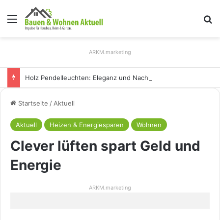
Menü
S
ARKM.marketing
Holz Pendelleuchten: Eleganz und Nachhaltigkeit für Ihr Zuhause
Startseite
/
Aktuell
Aktuell
Heizen & Energiesparen
Wohnen
Clever lüften spart Geld und
Energie
ARKM.marketing