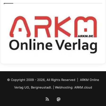
© Copyright 2009 - 2026, All Rights Reserved |
ARKM Online
Verlag UG, Bergneustadt.
| Webhosting:
ARKM.cloud
RSS
Mastodon