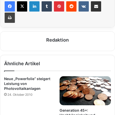
LinkedIn
Tumblr
Pinterest
Reddit
VKontakte
Teile per E-Mail
Drucken
Redaktion
Ähnliche Artikel
Neue „Powerfolie“ steigert
Leistung von
Photovoltaikanlagen
24. Oktober 2010
Generation 45+: