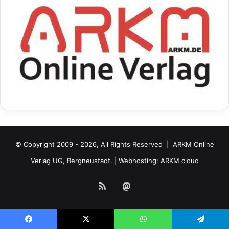
© Copyright 2009 - 2026, All Rights Reserved |
ARKM Online
Verlag UG, Bergneustadt.
| Webhosting:
ARKM.cloud
RSS
Mastodon