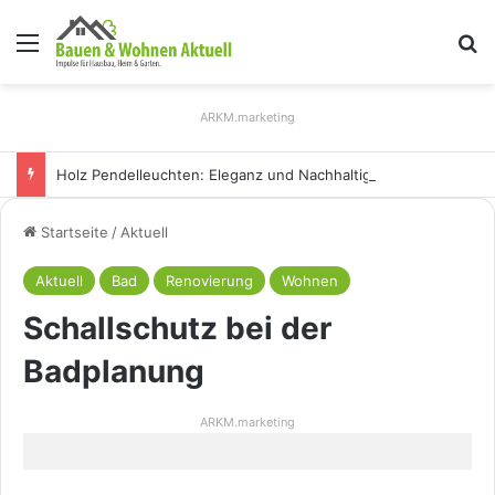
Menü
S
ARKM.marketing
Holz Pendelleuchten: Eleganz und Nachhaltigkeit für Ihr Zuhause
Startseite
/
Aktuell
Aktuell
Bad
Renovierung
Wohnen
Schallschutz bei der
Badplanung
ARKM.marketing