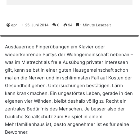
Die Lösung für optimalen Schall-, Brand- und Anprallschutz: Mit der
einfach zu verarbeitenden Hartgipsplatte Rigips Die Harte entstehen
epr
25. Juni 2014
0
94
1 Minute Lesezeit
langlebige, besonders schalldämmende Wand- und Deckenkonstruktionen.
(Foto: Saint-Gobain Rigips GmbH)
Ausdauernde Fingerübungen am Klavier oder
wiederkehrende Partys der Wohngemeinschaft nebenan –
was im Mietrecht als freie Ausübung privater Interessen
gilt, kann selbst in einer guten Hausgemeinschaft schon
mal an die Nerven und im schlimmsten Fall auf Kosten der
Gesundheit gehen. Untersuchungen bestätigen: Lärm
kann krank machen. Ein ungestörtes Leben, gerade in den
eigenen vier Wänden, bleibt deshalb völlig zu Recht ein
zentrales Bedürfnis des Menschen. Je besser also der
bauliche Schallschutz zum Beispiel in einem
Mehrfamilienhaus ist, desto angenehmer ist es für seine
Bewohner.