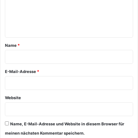
m
e
n
t
a
Name
*
r
*
E-Mail-Adresse
*
Website
Name, E-Mail-Adresse und Website in diesem Browser für
meinen nächsten Kommentar speichern.