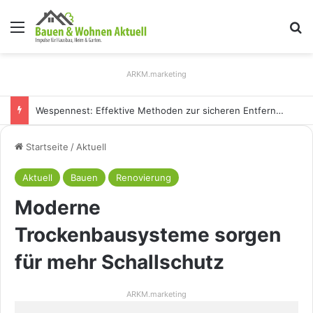
Menü
S
ARKM.marketing
Holz Pendelleuchten: Eleganz und Nachhaltigkeit für Ihr Zuhause
Startseite
/
Aktuell
Aktuell
Bauen
Renovierung
Moderne
Trockenbausysteme sorgen
für mehr Schallschutz
ARKM.marketing