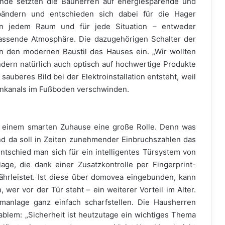
nde setzten die Bauherren auf energiesparende und
bändern und entschieden sich dabei für die Hager
 in jedem Raum und für jede Situation – entweder
passende Atmosphäre. Die dazugehörigen Schalter der
in den modernen Baustil des Hauses ein. „Wir wollten
dern natürlich auch optisch auf hochwertige Produkte
sauberes Bild bei der Elektroinstallation entsteht, weil
denkanals im Fußboden verschwinden.
bei einem smarten Zuhause eine große Rolle. Denn was
nd da soll in Zeiten zunehmender Einbruchszahlen das
tschied man sich für ein intelligentes Türsystem von
age, die dank einer Zusatzkontrolle per Fingerprint-
ährleistet. Ist diese über domovea eingebunden, kann
wer vor der Tür steht – ein weiterer Vorteil im Alter.
manlage ganz einfach scharfstellen. Die Hausherren
blem: „Sicherheit ist heutzutage ein wichtiges Thema