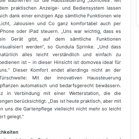
die Bauherren für die Haussteuerung „domovea“. Mit
dem praktischen Anzeige- und Bediensystem lassen
sich dank einer einzigen App sämtliche Funktionen wie
Licht, Jalousien und Co ganz komfortabel auch per
iPhone oder iPad steuern. „Uns war wichtig, dass es
ein Gerät gibt, auf dem sämtliche Funktionen
visualisiert werden“, so Gundula Sprinke. „Und dass
natürlich alles leicht verständlich und einfach zu
bedienen ist – in dieser Hinsicht ist domovea ideal für
uns.“ Dieser Komfort endet allerdings nicht an der
Türschwelle: Mit der innovativen Haussteuerung
npflanzen automatisch und bedarfsgerecht bewässern.
 in Verbindung mit einer Wetterstation, die die
n berücksichtigt. „Das ist heute praktisch, aber mit
 uns die Gartenpflege vielleicht nicht mehr so leicht
rt gelegt.“
chkeiten