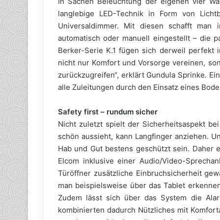
In Sachen Beleuchtung der eigenen vier Wä
langlebige LED-Technik in Form von Licht
Universaldimmer. Mit diesen schafft man
automatisch oder manuell eingestellt – die 
Berker-Serie K.1 fügen sich derweil perfekt 
nicht nur Komfort und Vorsorge vereinen, son
zurückzugreifen“, erklärt Gundula Sprinke. Ein 
alle Zuleitungen durch den Einsatz eines Bo
Safety first – rundum sicher
Nicht zuletzt spielt der Sicherheitsaspekt 
schön aussieht, kann Langfinger anziehen. U
Hab und Gut bestens geschützt sein. Daher en
Elcom inklusive einer Audio/Video-Sprechanl
Türöffner zusätzliche Einbruchsicherheit gew
man beispielsweise über das Tablet erkennen, 
Zudem lässt sich über das System die Alar
kombinierten dadurch Nützliches mit Komforta