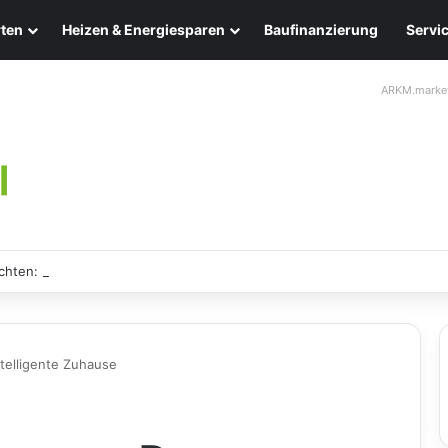
ten
Heizen & Energiesparen
Baufinanzierung
Servi
ARKM.marke
chten: Eleganz und Nachhaltigkeit für Ihr Zuhause
telligente Zuhause