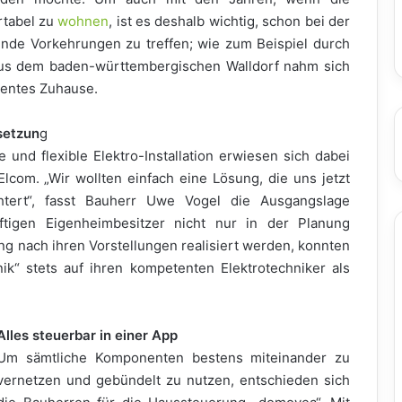
rtabel zu
wohnen
, ist es deshalb wichtig, schon bei der
nde Vorkehrungen zu treffen; wie zum Beispiel durch
 aus dem baden-württembergischen Walldorf nahm sich
igentes Zuhause.
setzun
g
e und flexible Elektro-Installation erwiesen sich dabei
com. „Wir wollten einfach eine Lösung, die uns jetzt
htert“, fasst Bauherr Uwe Vogel die Ausgangslage
igen Eigenheimbesitzer nicht nur in der Planung
ng nach ihren Vorstellungen realisiert werden, konnten
nik“ stets auf ihren kompetenten Elektrotechniker als
Alles steuerbar in einer App
Um sämtliche Komponenten bestens miteinander zu
vernetzen und gebündelt zu nutzen, entschieden sich