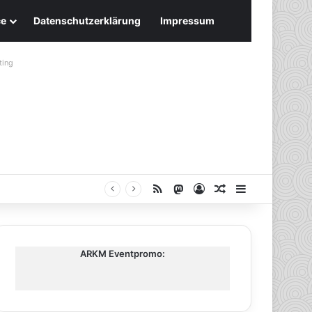
ce
Datenschutzerklärung
Impressum
ting
RSS
Mastodon
Anmelden
Zufälliger Artike
Sidebar
ARKM Eventpromo: