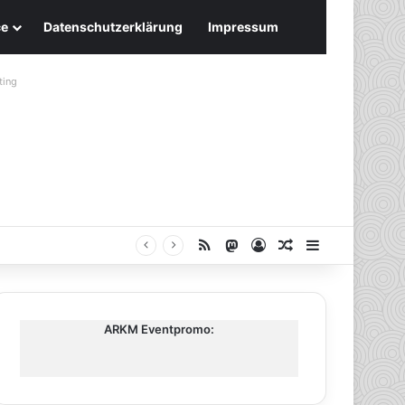
ce
Datenschutzerklärung
Impressum
ting
RSS
Mastodon
Anmelden
Zufälliger Artike
Sidebar
ARKM Eventpromo: