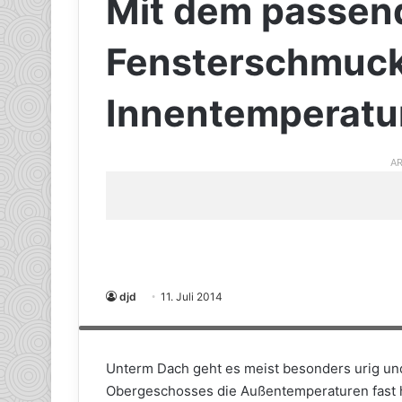
Mit dem passen
Fensterschmuck
Innentemperatur
AR
djd
11. Juli 2014
Die Sonne nach Bedarf aussperren oder hineinlassen: Der Fe
regulieren. Foto: djd/JalouCity Heimtextilien
Unterm Dach geht es meist besonders urig un
Obergeschosses die Außentemperaturen fast 