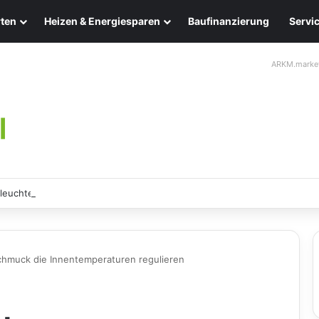
ten
Heizen & Energiesparen
Baufinanzierung
Servi
ARKM.marke
leuchten: Eleganz und Nachhaltigkeit für Ihr Zuhause
hmuck die Innentemperaturen regulieren