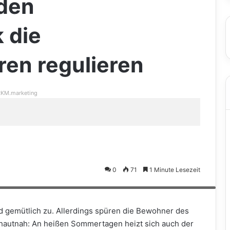
den
 die
en regulieren
KM.marketing
0
71
1 Minute Lesezeit
nsterschmuck hilft dabei, Helligkeit und Temperaturen im Raum zu
d gemütlich zu. Allerdings spüren die Bewohner des
hautnah: An heißen Sommertagen heizt sich auch der