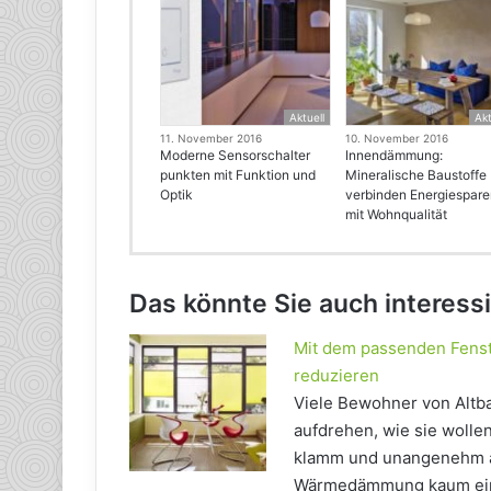
Aktuell
Akt
11. November 2016
10. November 2016
Moderne Sensorschalter
Innendämmung:
punkten mit Funktion und
Mineralische Baustoffe
Optik
verbinden Energiespar
mit Wohnqualität
Das könnte Sie auch interess
Mit dem passenden Fenst
reduzieren
Viele Bewohner von Altb
aufdrehen, wie sie wolle
klamm und unangenehm an
Wärmedämmung kaum ein W