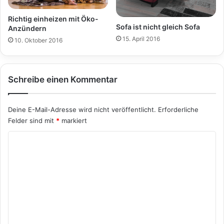
Richtig einheizen mit Öko-
Sofa ist nicht gleich Sofa
Anzündern
15. April 2016
10. Oktober 2016
Schreibe einen Kommentar
Deine E-Mail-Adresse wird nicht veröffentlicht.
Erforderliche
Felder sind mit
*
markiert
K
o
m
m
e
n