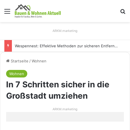
Menü
S
ARKM.marketing
Holz Pendelleuchten: Eleganz und Nachhaltigkeit für Ihr Zuhause
Startseite
/
Wohnen
Wohnen
In 7 Schritten sicher in die
Großstadt umziehen
ARKM.marketing