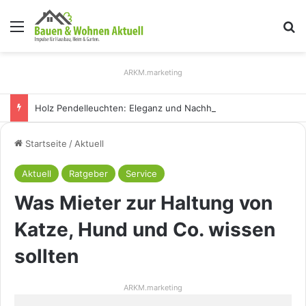
Menü
S
ARKM.marketing
Holz Pendelleuchten: Eleganz und Nachhaltigkeit für Ihr Zuhause
Startseite
/
Aktuell
Aktuell
Ratgeber
Service
Was Mieter zur Haltung von
Katze, Hund und Co. wissen
sollten
ARKM.marketing