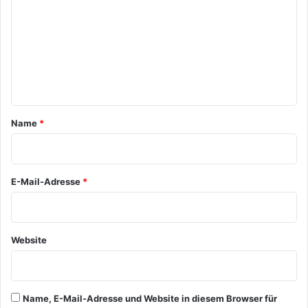
m
m
e
n
t
a
Name
*
r
*
E-Mail-Adresse
*
Website
Name, E-Mail-Adresse und Website in diesem Browser für