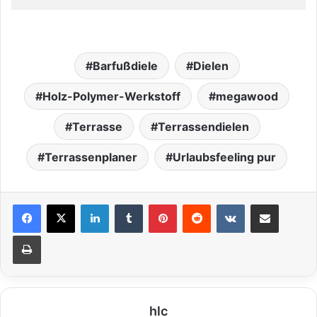
Barfußdiele
Dielen
Holz-Polymer-Werkstoff
megawood
Terrasse
Terrassendielen
Terrassenplaner
Urlaubsfeeling pur
LinkedIn
Tumblr
Pinterest
Reddit
VKontakte
Teile per E-Mail
Drucken
hlc