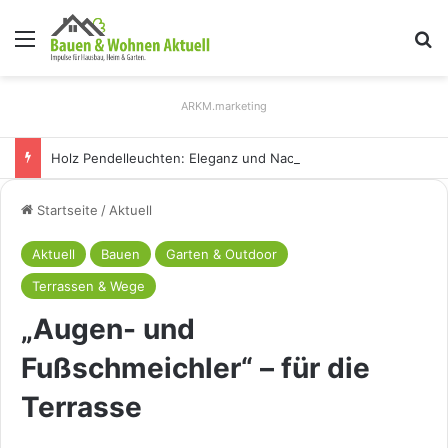
Menü
S
ARKM.marketing
Holz Pendelleuchten: Eleganz und Nachhaltigkeit für Ihr Zuhause
Startseite
/
Aktuell
Aktuell
Bauen
Garten & Outdoor
Terrassen & Wege
„Augen- und
Fußschmeichler“ – für die
Terrasse