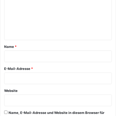
m
m
e
n
t
a
Name
*
r
*
E-Mail-Adresse
*
Website
Name, E-Mail-Adresse und Website in diesem Browser für