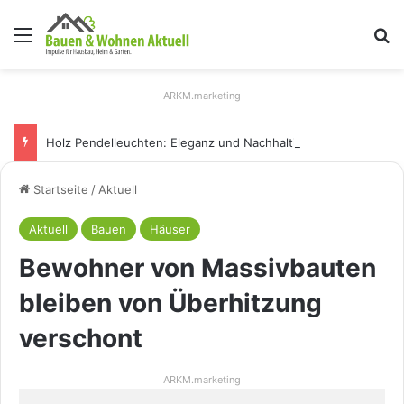
Menü
S
ARKM.marketing
Holz Pendelleuchten: Eleganz und Nachhaltigkeit für Ihr Zuhause
Startseite
/
Aktuell
Aktuell
Bauen
Häuser
Bewohner von Massivbauten
bleiben von Überhitzung
verschont
ARKM.marketing