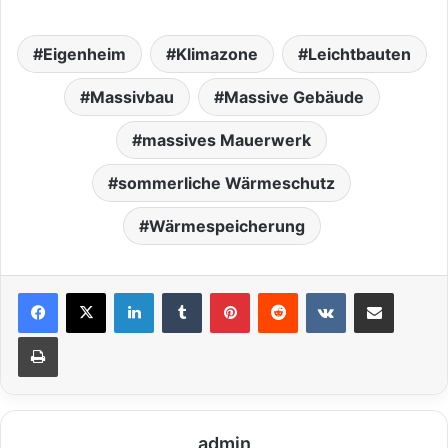
Eigenheim
Klimazone
Leichtbauten
Massivbau
Massive Gebäude
massives Mauerwerk
sommerliche Wärmeschutz
Wärmespeicherung
LinkedIn
Tumblr
Pinterest
Reddit
VKontakte
Teile per E-Mail
Drucken
admin