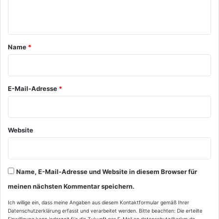
e
n
t
a
Name
*
r
*
E-Mail-Adresse
*
Website
Name, E-Mail-Adresse und Website in diesem Browser für
meinen nächsten Kommentar speichern.
Ich willige ein, dass meine Angaben aus diesem Kontaktformular gemäß Ihrer
Datenschutzerklärung
erfasst und verarbeitet werden. Bitte beachten: Die erteilte