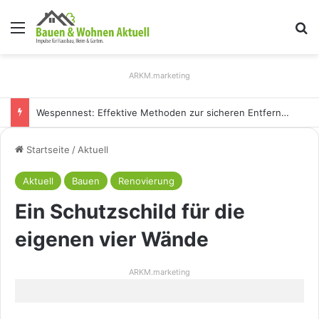
Menü
S
ARKM.marketing
Wespennest: Effektive Methoden zur sicheren Entfernung
Startseite
/
Aktuell
Aktuell
Bauen
Renovierung
Ein Schutzschild für die
eigenen vier Wände
ARKM.marketing