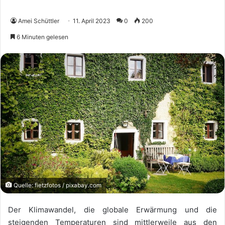
Amei Schüttler
11. April 2023
0
200
6 Minuten gelesen
Quelle: fietzfotos / pixabay.com
Der Klimawandel, die globale Erwärmung und die
steigenden Temperaturen sind mittlerweile aus den