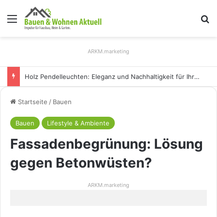
Menü
S
ARKM.marketing
Holz Pendelleuchten: Eleganz und Nachhaltigkeit für Ihr Zuhause
Startseite
/
Bauen
Bauen
Lifestyle & Ambiente
Fassadenbegrünung: Lösung
gegen Betonwüsten?
ARKM.marketing