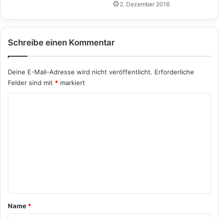
2. Dezember 2016
Schreibe einen Kommentar
Deine E-Mail-Adresse wird nicht veröffentlicht.
Erforderliche
Felder sind mit
*
markiert
K
o
m
m
e
n
t
a
Name
*
r