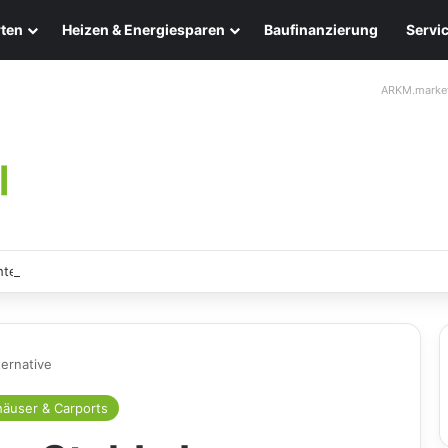
ten
Heizen & Energiesparen
Baufinanzierung
Servi
ARKM.marke
ten: Eleganz und Nachhaltigkeit für Ihr Zuhause
ternative
äuser & Carports