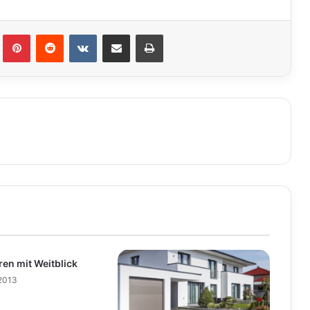
lr
Pinterest
Reddit
VKontakte
Teile per E-Mail
Drucken
en mit Weitblick
 2013