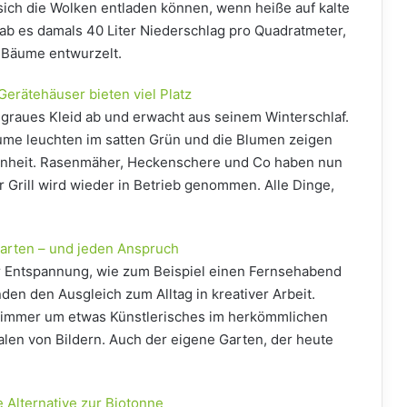
 sich die Wolken entladen können, wenn heiße auf kalte
 gab es damals 40 Liter Niederschlag pro Quadratmeter,
Bäume entwurzelt.
Gerätehäuser bieten viel Platz
n graues Kleid ab und erwacht aus seinem Winterschlaf.
ume leuchten im satten Grün und die Blumen zeigen
hönheit. Rasenmäher, Heckenschere und Co haben nun
 Grill wird wieder in Betrieb genommen. Alle Dinge,
Garten – und jeden Anspruch
der Entspannung, wie zum Beispiel einen Fernsehabend
den den Ausgleich zum Alltag in kreativer Arbeit.
t immer um etwas Künstlerisches im herkömmlichen
len von Bildern. Auch der eigene Garten, der heute
 Alternative zur Biotonne