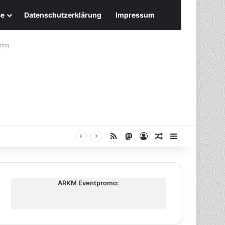
ce
Datenschutzerklärung
Impressum
ting
RSS
Mastodon
Anmelden
Zufälliger Artike
Sidebar
ARKM Eventpromo: