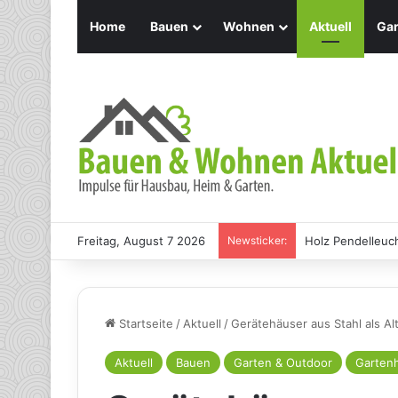
Home
Bauen
Wohnen
Aktuell
Gar
Freitag, August 7 2026
Newsticker:
Holz Pendelleuch
Startseite
/
Aktuell
/
Gerätehäuser aus Stahl als Al
Aktuell
Bauen
Garten & Outdoor
Gartenh