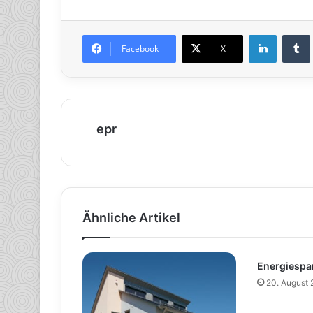
LinkedIn
Tumb
Facebook
X
epr
Ähnliche Artikel
Energiespar
20. August