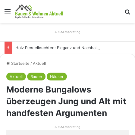
Menü
S
ARKM.marketing
Holz Pendelleuchten: Eleganz und Nachhaltigkeit für Ihr Zuhause
Startseite
/
Aktuell
Aktuell
Bauen
Häuser
Moderne Bungalows
überzeugen Jung und Alt mit
handfesten Argumenten
ARKM.marketing