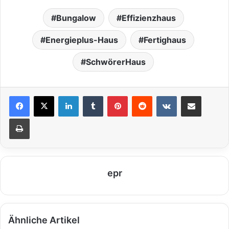
Bungalow
Effizienzhaus
Energieplus-Haus
Fertighaus
SchwörerHaus
LinkedIn
Tumblr
Pinterest
Reddit
VKontakte
Teile per E-Mail
Drucken
epr
Ähnliche Artikel