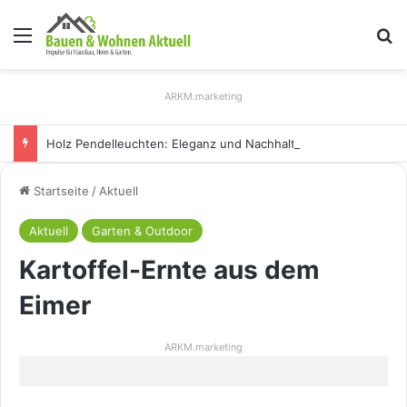
Menü
S
ARKM.marketing
Holz Pendelleuchten: Eleganz und Nachhaltigkeit für Ihr Zuhause
Startseite
/
Aktuell
Aktuell
Garten & Outdoor
Kartoffel-Ernte aus dem
Eimer
ARKM.marketing