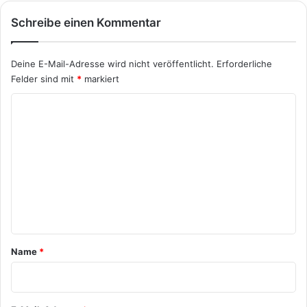
Schreibe einen Kommentar
Deine E-Mail-Adresse wird nicht veröffentlicht.
Erforderliche
Felder sind mit
*
markiert
K
o
m
m
e
n
t
a
Name
*
r
*