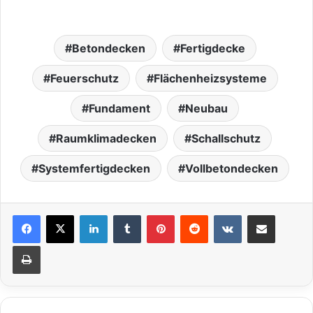
Betondecken
Fertigdecke
Feuerschutz
Flächenheizsysteme
Fundament
Neubau
Raumklimadecken
Schallschutz
Systemfertigdecken
Vollbetondecken
LinkedIn
Tumblr
Pinterest
Reddit
VKontakte
Teile per E-Mail
Drucken