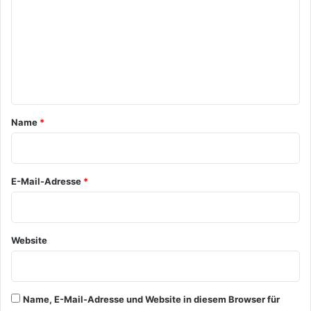
m
m
e
n
t
a
Name
*
r
*
E-Mail-Adresse
*
Website
Name, E-Mail-Adresse und Website in diesem Browser für