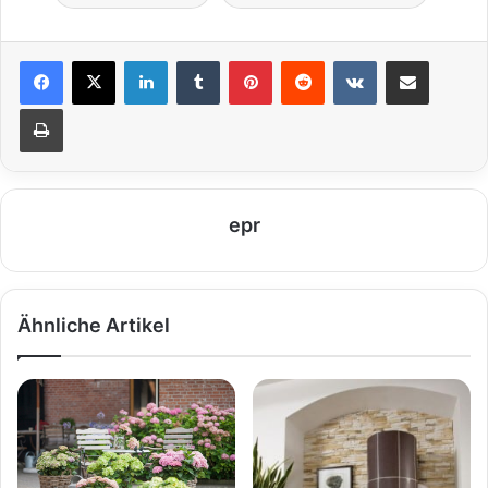
LinkedIn
Tumblr
Pinterest
Reddit
VKontakte
Teile per E-Mail
Drucken
epr
Ähnliche Artikel