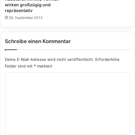
wirken großzügig und
repräsentativ
28. September 2012
Schreibe einen Kommentar
Deine E-Mail-Adresse wird nicht veröffentlicht.
Erforderliche
Felder sind mit
*
markiert
K
o
m
m
e
n
t