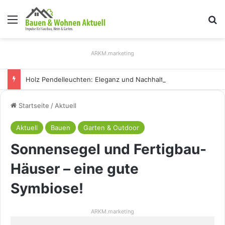
Menü
S
ARKM.marketing
Holz Pendelleuchten: Eleganz und Nachhaltigkeit für Ihr Zuhause
Startseite
/
Aktuell
Aktuell
Bauen
Garten & Outdoor
Sonnensegel und Fertigbau-
Häuser – eine gute
Symbiose!
ARKM.marketing