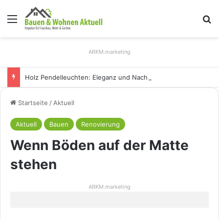
Menü
S
ARKM.marketing
Holz Pendelleuchten: Eleganz und Nachhaltigkeit für Ihr Zuhause
Startseite
/
Aktuell
Aktuell
Bauen
Renovierung
Wenn Böden auf der Matte
stehen
ARKM.marketing