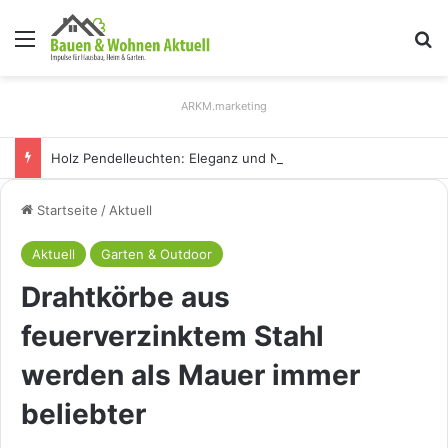
Menü
S
ARKM.marketing
Holz Pendelleuchten: Eleganz und Nachhaltigkeit für Ihr Zuhause
Startseite
/
Aktuell
Aktuell
Garten & Outdoor
Drahtkörbe aus
feuerverzinktem Stahl
werden als Mauer immer
beliebter