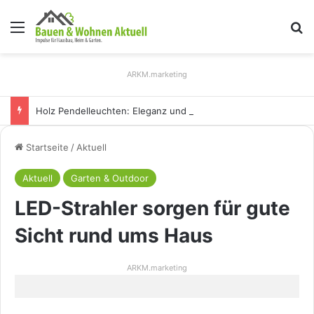
Menü
S
ARKM.marketing
Holz Pendelleuchten: Eleganz und Nachhaltigkeit für Ihr Zuhause
Startseite
/
Aktuell
Aktuell
Garten & Outdoor
LED-Strahler sorgen für gute
Sicht rund ums Haus
ARKM.marketing