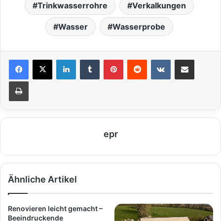
Trinkwasserrohre
Verkalkungen
Wasser
Wasserprobe
LinkedIn
Tumblr
Pinterest
Reddit
VKontakte
Teile per E-Mail
Drucken
epr
Ähnliche Artikel
Renovieren leicht gemacht –
Beeindruckende