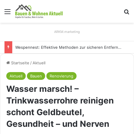
Menü
S
ARKM.marketing
Holz Pendelleuchten: Eleganz und Nachhaltigkeit für Ihr Zuhause
Startseite
/
Aktuell
Aktuell
Bauen
Renovierung
Wasser marsch! –
Trinkwasserrohre reinigen
schont Geldbeutel,
Gesundheit – und Nerven