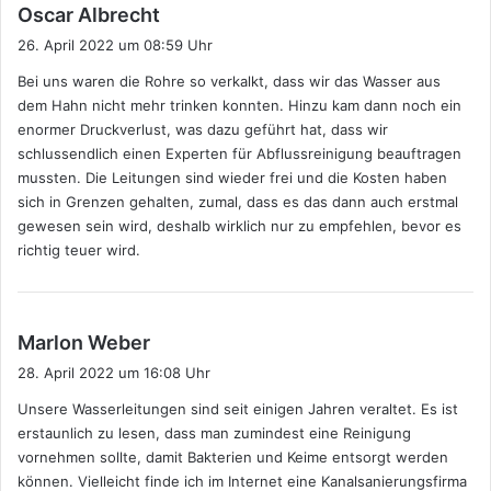
s
Oscar Albrecht
a
26. April 2022 um 08:59 Uhr
g
Bei uns waren die Rohre so verkalkt, dass wir das Wasser aus
t
dem Hahn nicht mehr trinken konnten. Hinzu kam dann noch ein
:
enormer Druckverlust, was dazu geführt hat, dass wir
schlussendlich einen Experten für Abflussreinigung beauftragen
mussten. Die Leitungen sind wieder frei und die Kosten haben
sich in Grenzen gehalten, zumal, dass es das dann auch erstmal
gewesen sein wird, deshalb wirklich nur zu empfehlen, bevor es
richtig teuer wird.
s
Marlon Weber
a
28. April 2022 um 16:08 Uhr
g
Unsere Wasserleitungen sind seit einigen Jahren veraltet. Es ist
t
erstaunlich zu lesen, dass man zumindest eine Reinigung
:
vornehmen sollte, damit Bakterien und Keime entsorgt werden
können. Vielleicht finde ich im Internet eine Kanalsanierungsfirma