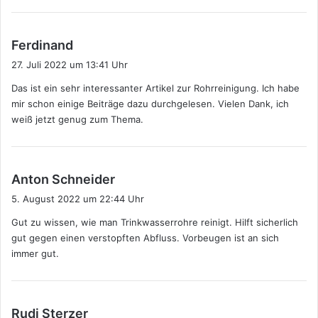
s
Ferdinand
a
27. Juli 2022 um 13:41 Uhr
g
Das ist ein sehr interessanter Artikel zur Rohrreinigung. Ich habe
t
mir schon einige Beiträge dazu durchgelesen. Vielen Dank, ich
:
weiß jetzt genug zum Thema.
s
Anton Schneider
a
5. August 2022 um 22:44 Uhr
g
Gut zu wissen, wie man Trinkwasserrohre reinigt. Hilft sicherlich
t
gut gegen einen verstopften Abfluss. Vorbeugen ist an sich
:
immer gut.
s
Rudi Sterzer