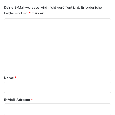
Deine E-Mail-Adresse wird nicht veröffentlicht.
Erforderliche
Felder sind mit
*
markiert
K
o
m
m
e
n
t
a
Name
*
r
*
E-Mail-Adresse
*