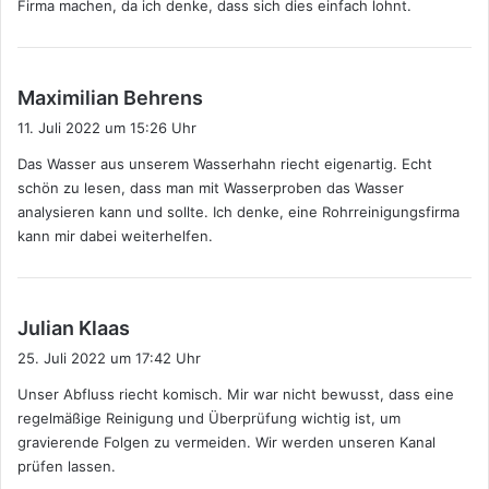
Firma machen, da ich denke, dass sich dies einfach lohnt.
s
Maximilian Behrens
a
11. Juli 2022 um 15:26 Uhr
g
Das Wasser aus unserem Wasserhahn riecht eigenartig. Echt
t
schön zu lesen, dass man mit Wasserproben das Wasser
:
analysieren kann und sollte. Ich denke, eine Rohrreinigungsfirma
kann mir dabei weiterhelfen.
s
Julian Klaas
a
25. Juli 2022 um 17:42 Uhr
g
Unser Abfluss riecht komisch. Mir war nicht bewusst, dass eine
t
regelmäßige Reinigung und Überprüfung wichtig ist, um
:
gravierende Folgen zu vermeiden. Wir werden unseren Kanal
prüfen lassen.