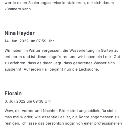
werde einen Sanierungsservice kontaktieren, der sich darum
kümmern kann.
s
Nina Hayder
a
14. Juni 2022 um 07:59 Uhr
g
Wir haben im Winter vergessen, die Wasserleitung im Garten zu
t
entleeren und ist diese eingefroren und wir haben ein Leck. Gut
:
zu erfahren, dass es daran liegt, dass geborenes Wasser sich
ausdehnt. Auf jeden Fall beginnt nun die Lecksuche.
s
Florain
a
6. Juli 2022 um 09:38 Uhr
g
Wow, die Vorher und Nachher Bilder sind unglaublich. Da sieht
t
man mal wieder, wie essentiell es ist, die Rohre angemessen zu
:
reinigen. Ich lasse das persönlich sogar von einer professionellen