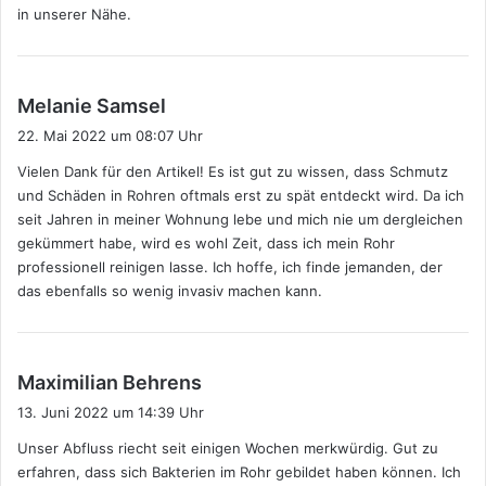
in unserer Nähe.
s
Melanie Samsel
a
22. Mai 2022 um 08:07 Uhr
g
Vielen Dank für den Artikel! Es ist gut zu wissen, dass Schmutz
t
und Schäden in Rohren oftmals erst zu spät entdeckt wird. Da ich
:
seit Jahren in meiner Wohnung lebe und mich nie um dergleichen
gekümmert habe, wird es wohl Zeit, dass ich mein Rohr
professionell reinigen lasse. Ich hoffe, ich finde jemanden, der
das ebenfalls so wenig invasiv machen kann.
s
Maximilian Behrens
a
13. Juni 2022 um 14:39 Uhr
g
Unser Abfluss riecht seit einigen Wochen merkwürdig. Gut zu
t
erfahren, dass sich Bakterien im Rohr gebildet haben können. Ich
: