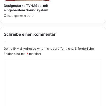
Designstarke TV-Möbel mit
eingebautem Soundsystem
10. September 2012
Schreibe einen Kommentar
Deine E-Mail-Adresse wird nicht veröffentlicht.
Erforderliche
Felder sind mit
*
markiert
K
o
m
m
e
n
t