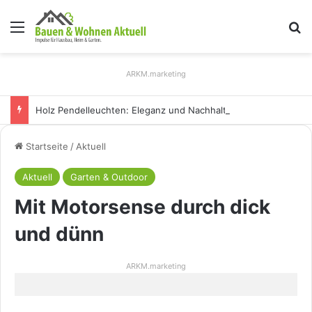
Menü
S
ARKM.marketing
Holz Pendelleuchten: Eleganz und Nachhaltigkeit für Ihr Zuhause
Startseite
/
Aktuell
Aktuell
Garten & Outdoor
Mit Motorsense durch dick
und dünn
ARKM.marketing