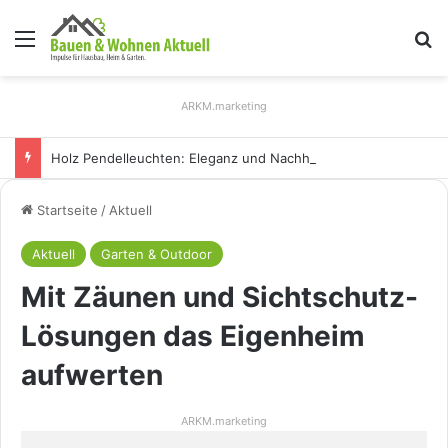
Menü
S
ARKM.marketing
Holz Pendelleuchten: Eleganz und Nachhaltigkeit für Ihr Zuhause
Startseite
/
Aktuell
Aktuell
Garten & Outdoor
Mit Zäunen und Sichtschutz-
Lösungen das Eigenheim
aufwerten
ARKM.marketing