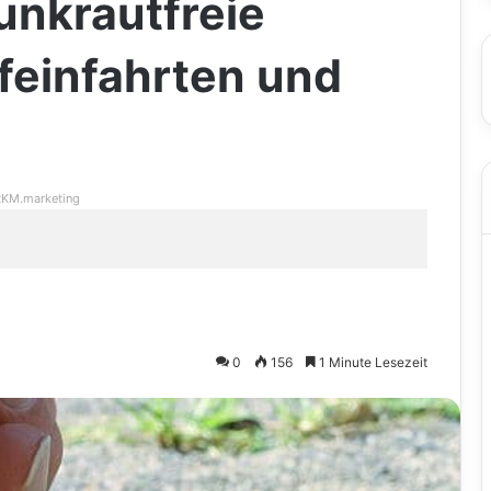
unkrautfreie
feinfahrten und
KM.marketing
0
156
1 Minute Lesezeit