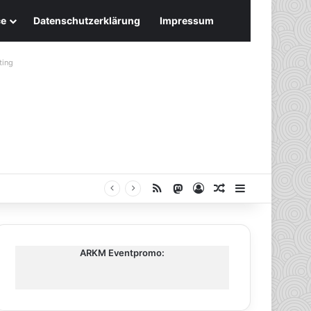
ce
Datenschutzerklärung
Impressum
ting
RSS
Mastodon
Anmelden
Zufälliger Artike
Sidebar
ARKM Eventpromo: