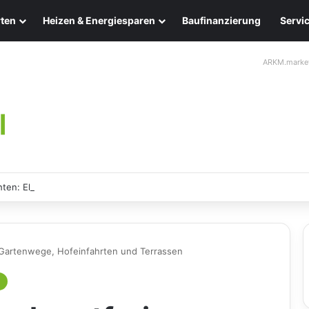
ten
Heizen & Energiesparen
Baufinanzierung
Servi
ARKM.marke
ten: Eleganz und Nachhaltigkeit für Ihr Zuhause
 Gartenwege, Hofeinfahrten und Terrassen