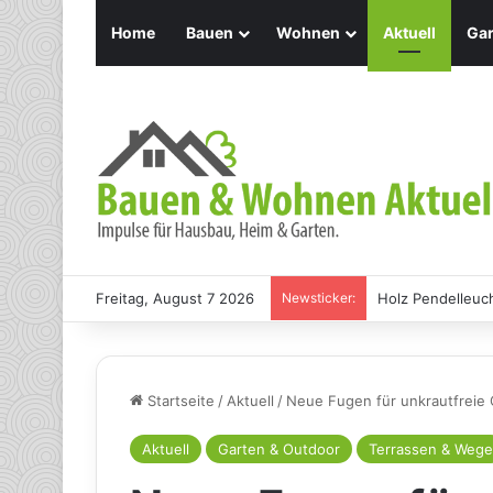
Home
Bauen
Wohnen
Aktuell
Gar
Freitag, August 7 2026
Newsticker:
Holz Pendelleuch
Startseite
/
Aktuell
/
Neue Fugen für unkrautfreie
Aktuell
Garten & Outdoor
Terrassen & Wege