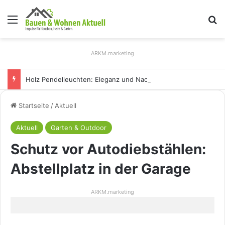
Menü
S
ARKM.marketing
Holz Pendelleuchten: Eleganz und Nachhaltigkeit für Ihr Zuhause
Startseite
/
Aktuell
Aktuell
Garten & Outdoor
Schutz vor Autodiebstählen:
Abstellplatz in der Garage
ARKM.marketing