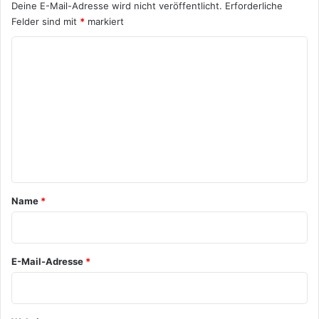
Deine E-Mail-Adresse wird nicht veröffentlicht.
Erforderliche
Felder sind mit
*
markiert
K
o
m
m
e
n
t
a
Name
*
r
*
E-Mail-Adresse
*