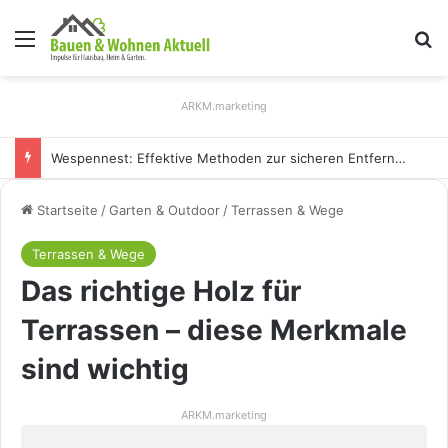
Menü
S
ARKM.marketing
Holz Pendelleuchten: Eleganz und Nachhaltigkeit für Ihr Zuhause
Startseite
/
Garten & Outdoor
/
Terrassen & Wege
Terrassen & Wege
Das richtige Holz für
Terrassen – diese Merkmale
sind wichtig
ARKM.marketing