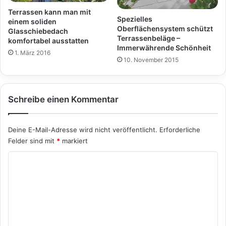
Terrassen kann man mit
Spezielles
einem soliden
Oberflächensystem schützt
Glasschiebedach
Terrassenbeläge –
komfortabel ausstatten
Immerwährende Schönheit
1. März 2016
10. November 2015
Schreibe einen Kommentar
Deine E-Mail-Adresse wird nicht veröffentlicht.
Erforderliche
Felder sind mit
*
markiert
K
o
m
m
e