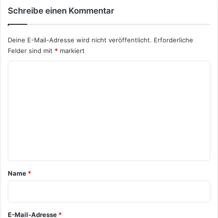
Schreibe einen Kommentar
Deine E-Mail-Adresse wird nicht veröffentlicht.
Erforderliche
Felder sind mit
*
markiert
K
o
m
m
e
n
t
a
Name
*
r
*
E-Mail-Adresse
*