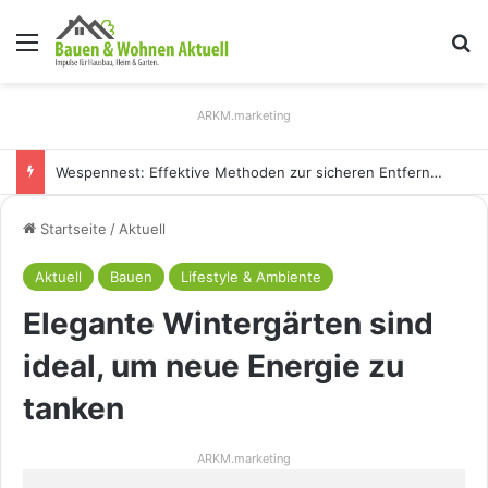
Menü
S
ARKM.marketing
Wespennest: Effektive Methoden zur sicheren Entfernung
Startseite
/
Aktuell
Aktuell
Bauen
Lifestyle & Ambiente
Elegante Wintergärten sind
ideal, um neue Energie zu
tanken
ARKM.marketing