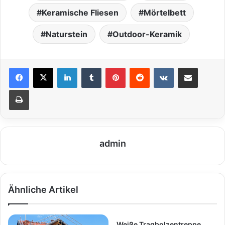
Keramische Fliesen
Mörtelbett
Naturstein
Outdoor-Keramik
LinkedIn
Tumblr
Pinterest
Reddit
VKontakte
Teile per E-Mail
Drucken
admin
Ähnliche Artikel
Weiße Tragbolzentreppe