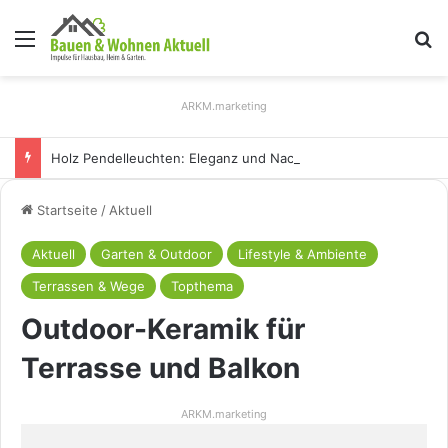
Menü
S
ARKM.marketing
Holz Pendelleuchten: Eleganz und Nachhaltigkeit für Ihr Zuhause
Startseite
/
Aktuell
Aktuell
Garten & Outdoor
Lifestyle & Ambiente
Terrassen & Wege
Topthema
Outdoor-Keramik für
Terrasse und Balkon
ARKM.marketing