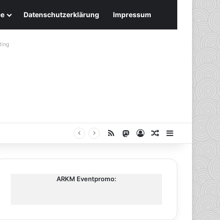
ce
Datenschutzerklärung
Impressum
ting
RSS
Mastodon
Anmelden
Zufälliger Artike
Sidebar
ARKM Eventpromo: