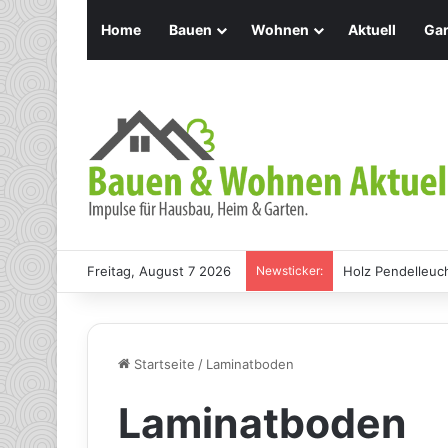
Home
Bauen
Wohnen
Aktuell
Gar
Freitag, August 7 2026
Newsticker:
Holz Pendelleuch
Startseite
/
Laminatboden
Laminatboden