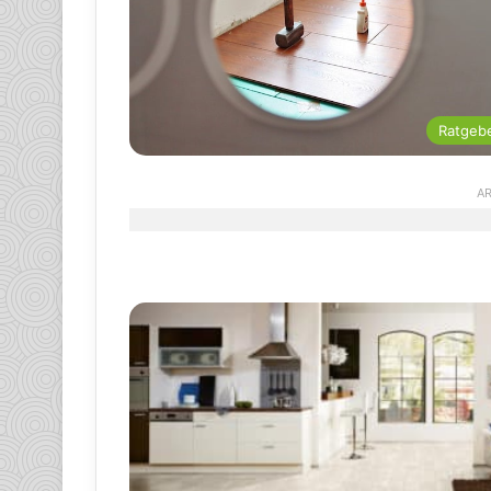
Ratgeb
AR