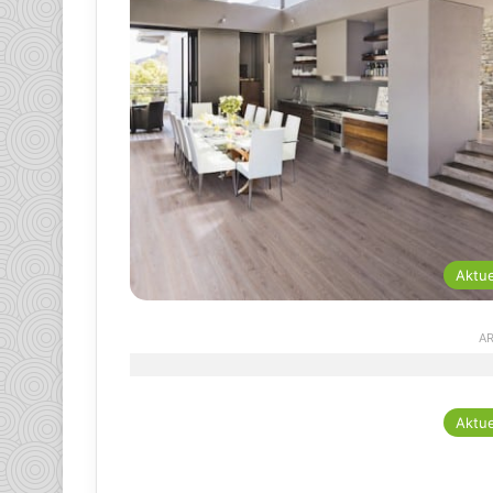
Aktue
AR
Aktue