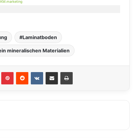
KM.marketing
ung
Laminatboden
in mineralischen Materialien
lr
Pinterest
Reddit
VKontakte
Teile per E-Mail
Drucken