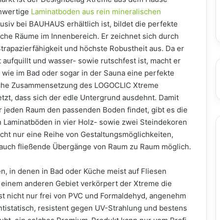
hwertige
Laminatboden aus rein mineralischen
lusiv bei BAUHAUS erhältlich ist, bildet die perfekte
iche Räume im Innenbereich. Er zeichnet sich durch
rapazierfähigkeit und höchste Robustheit aus. Da er
 aufquillt und wasser- sowie rutschfest ist, macht er
wie im Bad oder sogar in der Sauna eine perfekte
ische Zusammensetzung des LOGOCLIC Xtreme
etzt, dass sich der edle Untergrund ausdehnt. Damit
r jeden Raum den passenden Boden findet, gibt es die
n Laminatböden in vier Holz- sowie zwei Steindekoren
nicht nur eine Reihe von Gestaltungsmöglichkeiten,
auch fließende Übergänge von Raum zu Raum möglich.
en, in denen in Bad oder Küche meist auf Fliesen
 einem anderen Gebiet verkörpert der Xtreme die
st nicht nur frei von PVC und Formaldehyd, angenehm
istatisch, resistent gegen UV-Strahlung und bestens