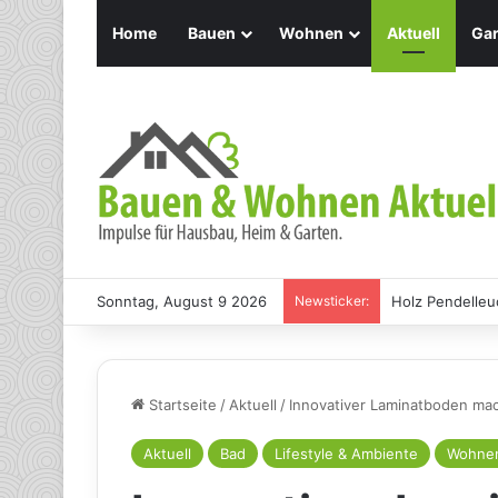
Home
Bauen
Wohnen
Aktuell
Gar
Sonntag, August 9 2026
Newsticker:
Holz Pendelleu
Startseite
/
Aktuell
/
Innovativer Laminatboden mac
Aktuell
Bad
Lifestyle & Ambiente
Wohne