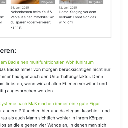
uen
Ratgeber
Ratgeber
24. Juni 2025
12. Juni 2025
Nebenkosten beim Kauf &
Home-Staging vor dem
en:
Verkauf einer Immobilie: Wo
Verkauf: Lohnt sich das
el
du sparen (oder verlieren)
wirklich?
kannst
ieren:
dem Bad einen multifunktionalen Wohlfühlraum
 das Badezimmer von morgen berücksichtigen nicht nur
immer häufiger auch den Unterhaltungsfaktor. Denn
 am liebsten, wenn wir auf allen Ebenen verwöhnt und
eitig angesprochen werden.
systeme nach Maß machen immer eine gute Figur
r andere Pfündchen hier und da elegant kaschiert und
au als auch Mann sichtlich wohler in ihrem Körper.
htlos an die eigenen vier Wände an, in denen man sich