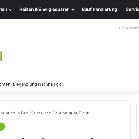
ten
Heizen & Energiesparen
Baufinanzierung
Servi
ARKM.marke
chten: Eleganz und Nachhaltigkeit für Ihr Zuhause
ht auch in Bad, Sauna und Co eine gute Figur
n