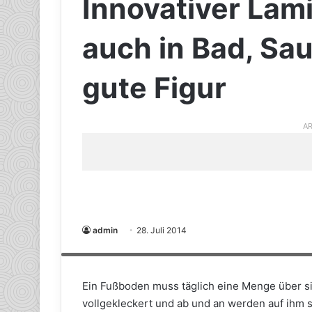
Innovativer La
auch in Bad, Sa
gute Figur
AR
admin
28. Juli 2014
Widerstandsfähigkeit in tollem Gewand: Der neue Designbel
wie dem Badezimmer, sondern verleiht dem Raum auch eine la
Ein Fußboden muss täglich eine Menge über si
vollgekleckert und ab und an werden auf ihm 