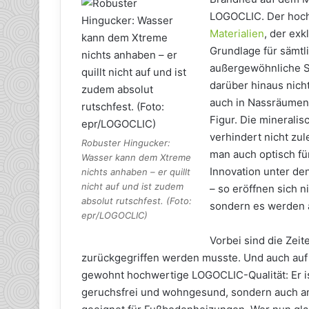
LOGOCLIC. Der hoc
Materialien
, der exk
Grundlage für sämtl
außergewöhnliche St
darüber hinaus nicht
auch in Nassräumen 
Figur. Die mineral
verhindert nicht zul
Robuster Hingucker:
man auch optisch fü
Wasser kann dem Xtreme
Innovation unter de
nichts anhaben – er quillt
nicht auf und ist zudem
– so eröffnen sich 
absolut rutschfest. (Foto:
sondern es werden 
epr/LOGOCLIC)
Vorbei sind die Zeit
zurückgegriffen werden musste. Und auch auf
gewohnt hochwertige LOGOCLIC-Qualität: Er i
geruchsfrei und wohngesund, sondern auch ant