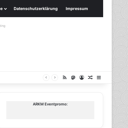
ce
Datenschutzerklärung
Impressum
ting
RSS
Mastodon
Anmelden
Zufälliger Artike
Sidebar
ARKM Eventpromo: