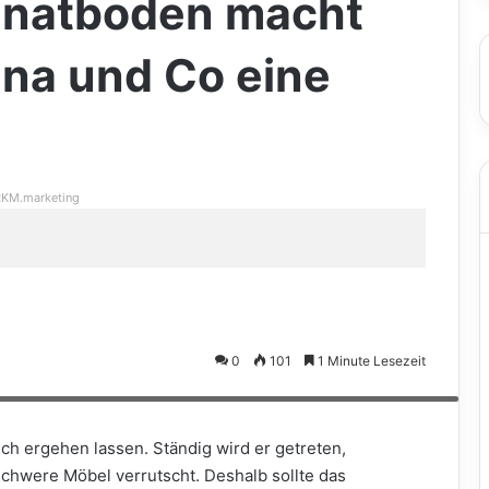
minatboden macht
una und Co eine
KM.marketing
0
101
1 Minute Lesezeit
ag Xtreme trotzt nicht nur den hohen Ansprüchen auch in Feuchträumen
nglebige, außergewöhnliche Optik. (Foto: epr/LOGOCLIC)
ch ergehen lassen. Ständig wird er getreten,
schwere Möbel verrutscht. Deshalb sollte das