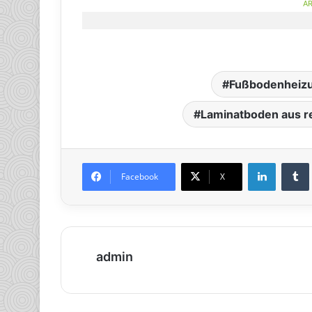
AR
Fußbodenheiz
Laminatboden aus re
LinkedIn
Tumb
Facebook
X
admin