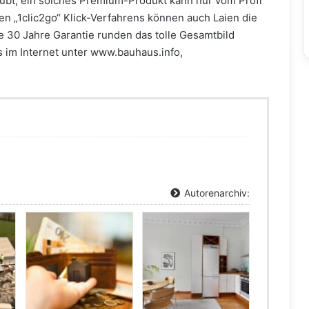
ubt, ein solches Premium-Produkt kann nur vom Profi
ten „1clic2go“ Klick-Verfahrens können auch Laien die
 30 Jahre Garantie runden das tolle Gesamtbild
s im Internet unter www.bauhaus.info,
Autorenarchiv: