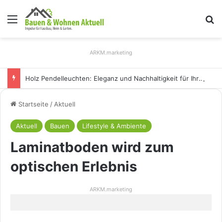
Menü
S
ARKM.marketing
Holz Pendelleuchten: Eleganz und Nachhaltigkeit für Ihr Zuhause
Startseite
/
Aktuell
Aktuell
Bauen
Lifestyle & Ambiente
Laminatboden wird zum
optischen Erlebnis
ARKM.marketing