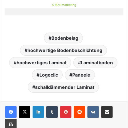
ARKM.marketing
Bodenbelag
hochwertige Bodenbeschichtung
hochwertiges Laminat
Laminatboden
Logoclic
Paneele
schalldämmender Laminat
LinkedIn
Tumblr
Pinterest
Reddit
VKontakte
Teile per E-Mail
Drucken