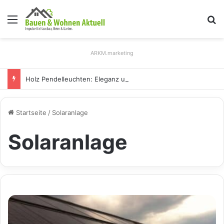
Menü
S
ARKM.marketing
Holz Pendelleuchten: Eleganz und Nachhaltigkeit für Ihr Zuhause
Startseite
/
Solaranlage
Solaranlage