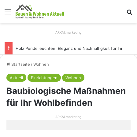
Menü
S
ARKM.marketing
Holz Pendelleuchten: Eleganz und Nachhaltigkeit für Ihr Zuhause
Startseite
/
Wohnen
Aktuell
Einrichtungen
Wohnen
Baubiologische Maßnahmen
für Ihr Wohlbefinden
ARKM.marketing