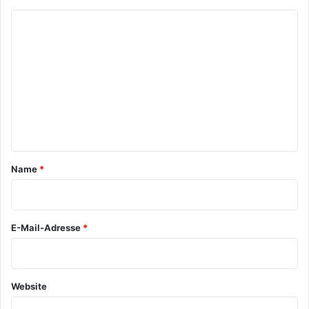
K
o
m
m
e
n
t
a
Name
*
r
*
E-Mail-Adresse
*
Website