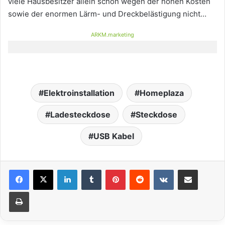
viele Hausbesitzer allein schon wegen der hohen Kosten
sowie der enormen Lärm- und Dreckbelästigung nicht…
ARKM.marketing
Elektroinstallation
Homeplaza
Ladesteckdose
Steckdose
USB Kabel
LinkedIn
Tumblr
Pinterest
Reddit
VKontakte
Teile per E-Mail
Drucken