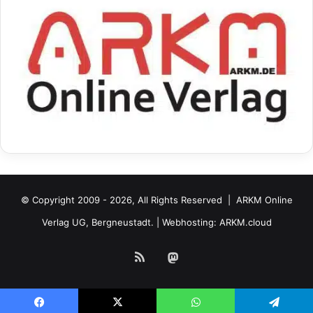
© Copyright 2009 - 2026, All Rights Reserved |
ARKM Online
Verlag UG, Bergneustadt.
| Webhosting:
ARKM.cloud
RSS
Mastodon