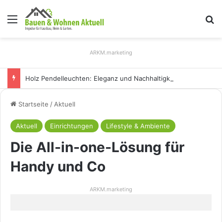
Menü
S
ARKM.marketing
Holz Pendelleuchten: Eleganz und Nachhaltigkeit für Ihr Zuhause
Startseite
/
Aktuell
Aktuell
Einrichtungen
Lifestyle & Ambiente
Die All-in-one-Lösung für
Handy und Co
ARKM.marketing